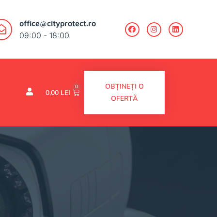
office@cityprotect.ro
09:00 - 18:00
OBȚINEȚI O
0
0,00
LEI
OFERTĂ