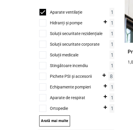
1
Aparate ventilație
1
Hidranți și pompe
1
Soluții securitate rezidențiale
1
Soluții securitate corporate
Pr
1
Soluții medicale
1,
1
Stingătoare incendiu
AD
8
Pichete PSI și accesorii
1
Echipamente pompieri
1
Aparate de respirat
1
Ortopedie
Arată mai multe