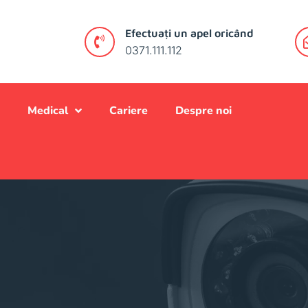
Efectuați un apel oricând
0371.111.112
Medical
Cariere
Despre noi