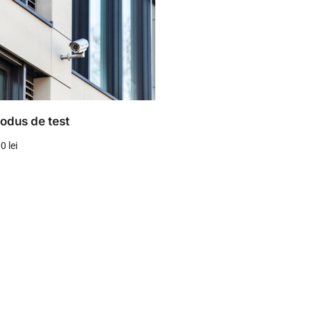
odus de test
00
lei
AUGĂ ÎN COȘ