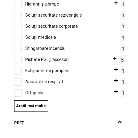
1
Hidranți și pompe
1
Soluții securitate rezidențiale
1
Soluții securitate corporate
1
Soluții medicale
1
Stingătoare incendiu
8
Pichete PSI și accesorii
1
Echipamente pompieri
1
Aparate de respirat
1
Ortopedie
Arată mai multe
PREȚ