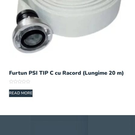
Furtun PSI TIP C cu Racord (Lungime 20 m)
Rated
0
READ MORE
out
of
5