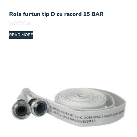
Rola furtun tip D cu racord 15 BAR
Rated
0
READ MORE
out
of
5