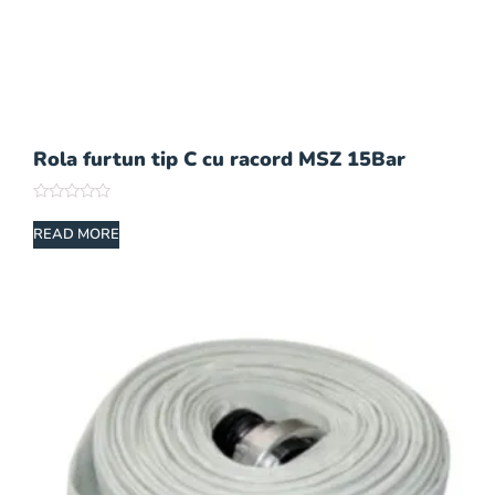
Rola furtun tip C cu racord MSZ 15Bar
Rated
0
READ MORE
out
of
5