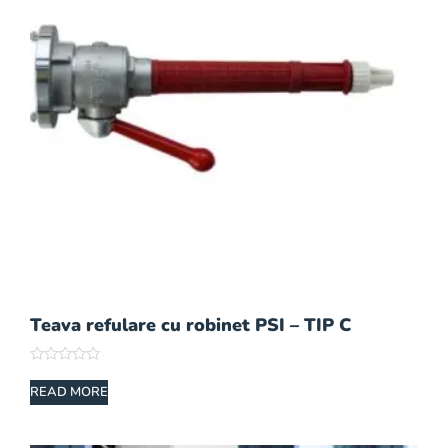
Teava refulare cu robinet PSI – TIP C
Rated
0
READ MORE
out
of
5