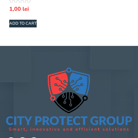
Rated
1,00
lei
0
out
of
ADD TO CART
5