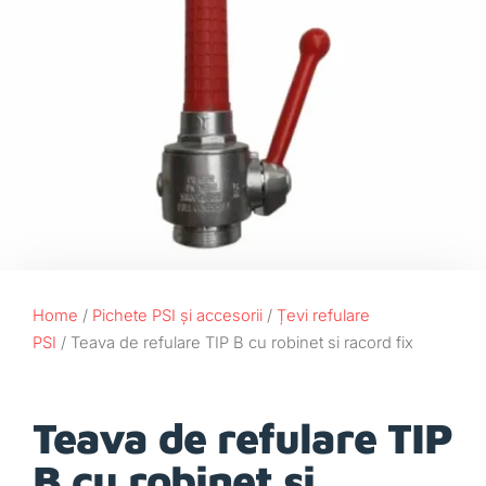
Home
/
Pichete PSI și accesorii
/
Țevi refulare
PSI
/ Teava de refulare TIP B cu robinet si racord fix
Teava de refulare TIP
B cu robinet si