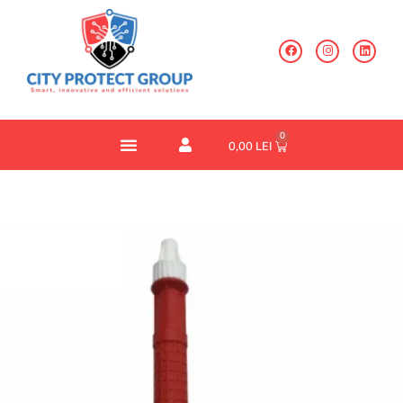
0
0,00
LEI