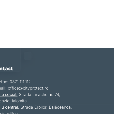
ntact
efon: 0371.111.112
ail: office@cityprotect.ro
iu social:
Strada Ianache nr. 74,
bozia, Ialomița
iu central:
Strada Eroilor, Bălăceanca,
nica-Ilfov