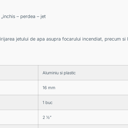
 „inchis – perdea – jet
irijarea jetului de apa asupra focarului incendiat, precum si 
Aluminiu si plastic
16 mm
1 buc
2 ½”