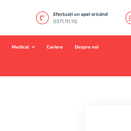
Efectuați un apel oricând
0371.111.112
Medical
Cariere
Despre noi