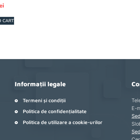
ei
O CART
Informații legale
Co
Tel
Termeni și condiții
E-m
Politica de confidențialitate
Sed
Politica de utilizare a cookie-urilor
Slo
Sed
Cer