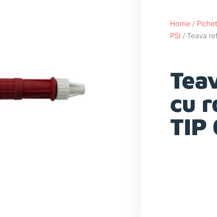
Home
/
Pichet
PSI
/ Teava ref
Teav
cu r
TIP 