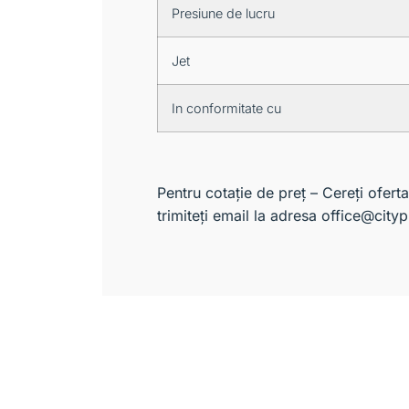
Presiune de lucru
Jet
In conformitate cu
Pentru cotație de preț – Cereți ofer
trimiteți email la adresa office@cityp