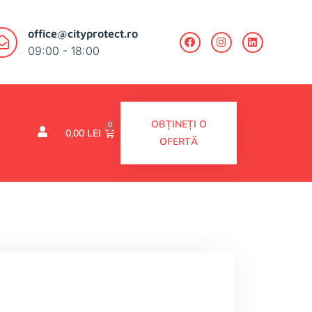
office@cityprotect.ro
09:00 - 18:00
OBȚINEȚI O
0
0,00
LEI
OFERTĂ