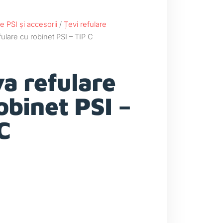
e PSI și accesorii
/
Țevi refulare
ulare cu robinet PSI – TIP C
a refulare
obinet PSI –
C